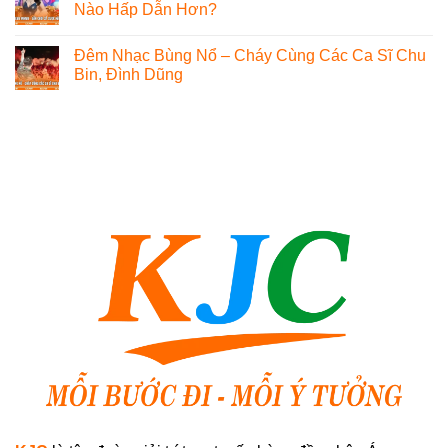
Nào Hấp Dẫn Hơn?
Đêm Nhạc Bùng Nổ – Cháy Cùng Các Ca Sĩ Chu
Bin, Đình Dũng