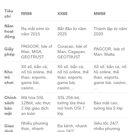
Tiêu
RR88
XX88
MM88
chí
Năm
Ra mắt sớm từ
Bắt đầu từ năm
Thành lập từ năm
hoạt
năm 2015
2025
2020
động
PAGCOR, Isle of
Curacao, Isle of
Giấy
PAGCOR, Isle of
Man, MGA,
Man, Cagayan,
phép
Man, Malta.
GEOTRUST
GEOTRUST
Xổ số, bắn cá,
Xổ số, bắn cá,
Xổ số, bắn cá, nổ
Kho
nổ hũ online, thể
nổ hũ online, thể
hũ online, thể
trò
thao, esports,
thao, esports,
thao, esports,
chơi
game bài,
game bài,
game bài, casino,
casino,…
casino,…
…
Chính
Mã hóa SSL
SSL 256-bit,
sách
128bit, xác thực
tường lửa theo
Bảo mật cao,
bảo
2 lớp giao dịch
mô hình OSI 7
tường lửa 5 lớp
mật
an toàn
lớp
Nhiều phương
Siêu tốc 24/7,
Giao
Đa kênh, nhanh
thức, nhanh
nhiều phương
dịch
gọn 24/7