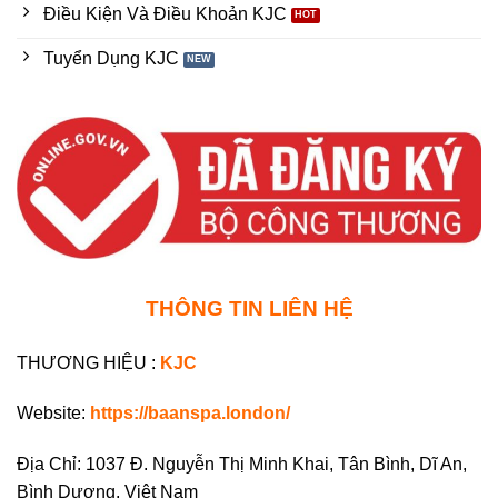
Điều Kiện Và Điều Khoản KJC
Tuyển Dụng KJC
THÔNG TIN LIÊN HỆ
THƯƠNG HIỆU :
KJC
Website:
https://baanspa.london/
Địa Chỉ: 1037 Đ. Nguyễn Thị Minh Khai, Tân Bình, Dĩ An,
Bình Dương, Việt Nam