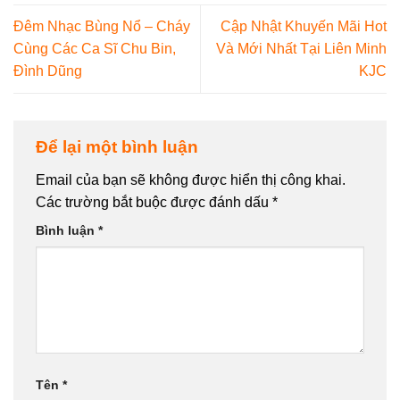
Đêm Nhạc Bùng Nổ – Cháy
Cập Nhật Khuyến Mãi Hot
Cùng Các Ca Sĩ Chu Bin,
Và Mới Nhất Tại Liên Minh
Đình Dũng
KJC
Để lại một bình luận
Email của bạn sẽ không được hiển thị công khai.
Các trường bắt buộc được đánh dấu
*
Bình luận
*
Tên
*