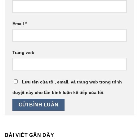
Email
*
Trang web
Lưu tên của tôi, email, và trang web trong trình
duyệt này cho lần bình luận kế tiếp của tôi.
BÀI VIẾT GẦN ĐÂY