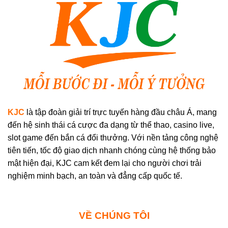
KJC
là tập đoàn giải trí trực tuyến hàng đầu châu Á, mang
đến hệ sinh thái cá cược đa dạng từ thể thao, casino live,
slot game đến bắn cá đổi thưởng. Với nền tảng công nghệ
tiên tiến, tốc độ giao dịch nhanh chóng cùng hệ thống bảo
mật hiện đại, KJC cam kết đem lại cho người chơi trải
nghiệm minh bạch, an toàn và đẳng cấp quốc tế.
VỀ CHÚNG TÔI