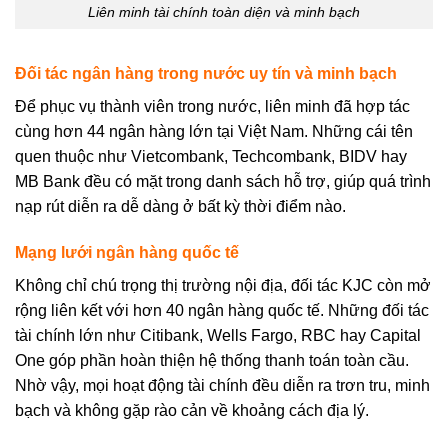
Liên minh tài chính toàn diện và minh bạch
Đối tác ngân hàng trong nước uy tín và minh bạch
Để phục vụ thành viên trong nước, liên minh đã hợp tác
cùng hơn 44 ngân hàng lớn tại Việt Nam. Những cái tên
quen thuộc như Vietcombank, Techcombank, BIDV hay
MB Bank đều có mặt trong danh sách hỗ trợ, giúp quá trình
nạp rút diễn ra dễ dàng ở bất kỳ thời điểm nào.
Mạng lưới ngân hàng quốc tế
Không chỉ chú trọng thị trường nội địa, đối tác KJC còn mở
rộng liên kết với hơn 40 ngân hàng quốc tế. Những đối tác
tài chính lớn như Citibank, Wells Fargo, RBC hay Capital
One góp phần hoàn thiện hệ thống thanh toán toàn cầu.
Nhờ vậy, mọi hoạt động tài chính đều diễn ra trơn tru, minh
bạch và không gặp rào cản về khoảng cách địa lý.