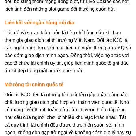
đều bổ sung thêm mạng riêng biệt, từ Live Casino sắc nét,
kịch tính đến những slot game đổi thưởng cuốn hút.
Liên kết với ngân hàng nội địa
Tốc độ và sự an toàn luôn là tiêu chí hàng đầu khi bạn
tham gia giao dịch tại thị trường Việt Nam. Đối tác KJC là
các ngân hàng lớn, với mục tiêu rút ngắn thời gian xử lý và
bảo đảm giao dịch minh bạch. Đồng thời, việc hợp tác với
các tổ chức tài chính uy tín, giúp liên minh quốc tế ghi dấu
ấn tốt đẹp trong mắt người chơi mới.
Mở rộng tài chính quốc tế
Đối tác KJC đều là những tên tuổi lớn góp phần đảm bảo
chất lượng giao dịch phù hợp với thành viên quốc tế. Nhờ
có mạng lưới thanh toán toàn cầu, thương hiệu đáp ứng
nhu cầu của người chơi ở nhiều khu vực khác nhau. Tất
cả quy trình tài chính đều được thực hiện suôn sẻ, minh
bạch, không còn gặp trở ngại về khoảng cách địa lý hay sự