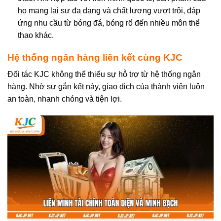
họ mang lại sự đa dạng và chất lượng vượt trội, đáp
ứng nhu cầu từ bóng đá, bóng rổ đến nhiều môn thể
thao khác.
Hệ thống ngân hàng liên kết cùng KJC
Đối tác KJC không thể thiếu sự hỗ trợ từ hệ thống ngân
hàng. Nhờ sự gắn kết này, giao dịch của thành viên luôn
an toàn, nhanh chóng và tiện lợi.